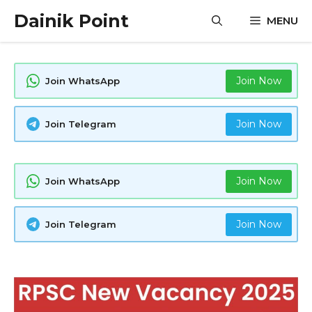
Skip
Dainik Point
MENU
to
content
Join Now
Join WhatsApp
Join Now
Join Telegram
Join Now
Join WhatsApp
Join Now
Join Telegram